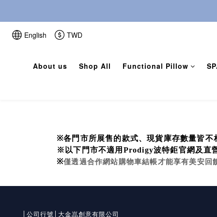
English
TWD
About us
Shop All
Functional Pillow
SP
※
各門市所展售的款式、現貨庫存數量皆不
※以下門市不適用
Prodigy波特鉅
官網及直
※
僅透過合作網站購物車結帳才能享有美安回
│公司行號│大金嵓創意有限公司