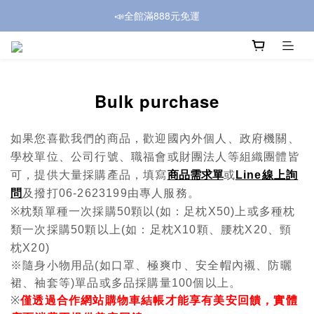
📣全館滿888元免運
Bulk purchase
如果您喜歡我們的商品，歡迎國內外個人、政府機關、
學校單位、公司行號、職福會或財團法人等組織團體皆
商品需求單
可，提供大量採購產品，填寫
或
Line線上詢
問
及撥打06-2623199由專人服務。
※
枕類單種一次採購
50
顆以
(
如：足枕
X50)
上或多種枕
類一次採購
50
顆以上
(
如：足枕
X10
顆、腰枕
X20
、頸
枕
X20)
※隨身小物用品
(
如口罩、極爽巾、安全帽內襯、防曬
裙、袖套等
)
單品或多品採購量
100
個以上。
※
僅透過合作網站購物車結帳才能享有美安回饋，實體