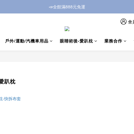
📣全館滿888元免運
會
戶外/運動/汽機車用品
眼睛術後-愛趴枕
業務合作
愛趴枕