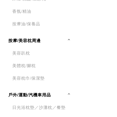
香氛/精油
按摩油/保養品
按摩/美容枕周邊
美容趴枕
美體枕/腳枕
美容枕巾/保潔墊
戶外/運動/汽機車用品
日光浴枕墊／沙灘枕／餐墊