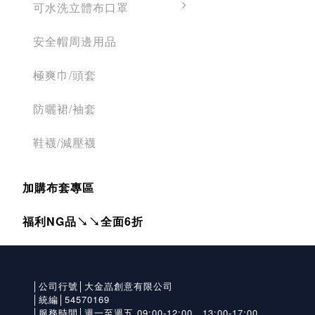
可水洗立體布口罩
安全帽周邊用品
極爽巾/頭套
防曬裙/袖套
鞋襪/減壓襪
加購布套專區
福利NG品↘↘全面6折
│公司行號│大金嵓創意有限公司
│統編│54570169
│服務時間│週一至週五 09:00-12:00，13:00-17:00