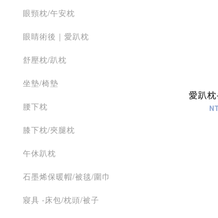
眼頸枕/午安枕
眼睛術後｜愛趴枕
舒壓枕/趴枕
坐墊/椅墊
愛趴枕
腰下枕
N
膝下枕/夾腿枕
午休趴枕
石墨烯保暖帽/被毯/圍巾
寢具 -床包/枕頭/被子