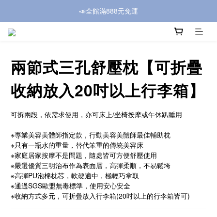
📣全館滿888元免運
兩節式三孔舒壓枕【可折疊
收納放入20吋以上行李箱】
可拆兩段，依需求使用，亦可床上/坐椅按摩或午休趴睡用
※專業美容美體師指定款，行動美容美體師最佳輔助枕
※只有一瓶水的重量，替代笨重的傳統美容床
※家庭居家按摩不是問題，隨處皆可方便舒壓使用
※嚴選優質三明治布作為表面層，高彈柔順，不易鬆垮
※高彈PU泡棉枕芯，軟硬適中，極輕巧拿取
※通過SGS歐盟無毒標準，使用安心安全
※收納方式多元，可折疊放入行李箱(20吋以上的行李箱皆可)