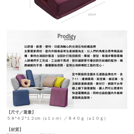
【尺寸／重量】
５８*４２*１２cm（±１ｃｍ）／８４０ｇ（±１０ｇ）
【材質】