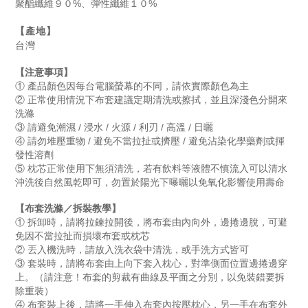
聚酯纖維９０%、彈性纖維１０%
【產地】
台灣
【注意事項】
① 產品顏色因每台電腦螢幕的不同，請依實際顏色為主
② 正常使用情況下布套建議定期清洗或擦拭，並且深淺色分開來
洗滌
③ 請避免潮濕 / 浸水 / 火源 / 利刃 / 高溫 / 日曬
④ 請勿堆壓重物 / 避免不當拉扯或擠壓 / 避免沾染化學藥劑或揮
發性溶劑
⑤ 枕芯正常使用下無須清洗，若有飲料等液體不慎流入可以清水
沖洗後自然風乾即可，勿置於陽光下曝曬以免氧化影響使用壽命
【布套洗滌／拆裝教學】
① 拆卸時，請將拉鍊拉開後，將布套由內向外，邊捲邊脫，可避
免因不當拉扯而損壞布套或枕
芯
② 丟入機洗時，請放入洗衣袋中清洗，或手洗方式皆可
③ 套裝時，請將布套由上向下套入枕心，對準側面位置邊捲邊穿
上。（請注意！布套的剪裁有曲線及平面之分別，以免裝錯要拆
除重裝）
④ 布套裝上後，請將一手伸入布套內按壓枕心，另一手在布套外