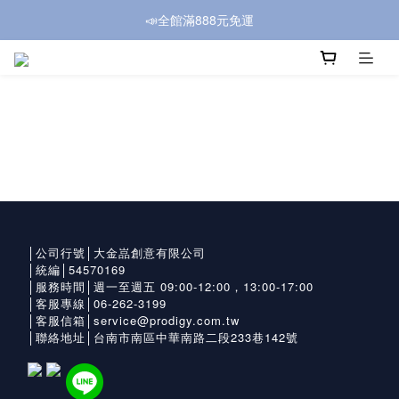
📣全館滿888元免運
│公司行號│大金嵓創意有限公司
│統編│54570169
│服務時間│週一至週五 09:00-12:00，13:00-17:00
│客服專線│06-262-3199
│客服信箱│service@prodigy.com.tw
│聯絡地址│台南市南區中華南路二段233巷142號