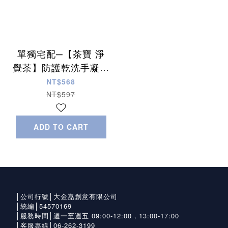
單獨宅配─【茶寶 淨
覺茶】防護乾洗手凝露
350ml (3瓶組)
NT$568
NT$597
ADD TO CART
│公司行號│大金嵓創意有限公司
│統編│54570169
│服務時間│週一至週五 09:00-12:00，13:00-17:00
│客服專線│06-262-3199