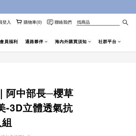
員登入
購物車(0)
聯絡我們
會員福利
通路夥伴
海內外購買須知
社群平台
立即購買
｜阿中部長─櫻草
美-3D立體透氣抗
入組