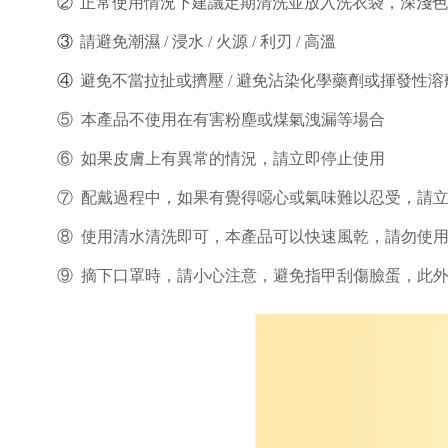
②
正常使用情況下建議定期清洗並放入洗衣袋，
深淺色
請避免潮濕
浸水
利刃
高溫
③
/
/
火源
/
/
避免不當拉扯或擠壓
④
/
避免沾染化學藥劑或揮發性溶
⑤ 本產品不使用在有害粉塵或煤氣洩漏等場合
⑥ 如果皮膚上有異常的情況，請立即停止使用
⑦ 配戴過程中，如果有覺得噁心或氣味難以忍受，請
⑧ 使用清水清洗即可，本產品可以快速風乾，請勿使
⑨ 摘下口罩時，請小心注意，避免指甲刮傷臉蛋，此