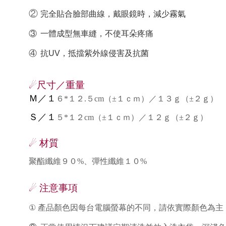
②
完全貼合臉部曲線，戴眼鏡時，減少霧氣
③
一體成型無車縫，不使耳朵疼痛
④
抗UV，抵擋紫外線侵害及抗菌
尺寸／重量
☄
Ｍ／１
６*１２.５cm（±１ｃｍ）／１３ｇ（±２ｇ）
Ｓ／１
５*１２cm（±１ｃｍ）／１２ｇ（±２ｇ）
材質
☄
聚酯纖維９０%、彈性纖維１０%
注意事項
☄
①
產品顏色因每台電腦螢幕的不同，請依實際顏色為主