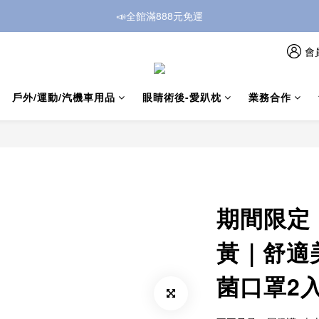
📣全館滿888元免運
會
戶外/運動/汽機車用品
眼睛術後-愛趴枕
業務合作
期間限定
黃｜舒適
菌口罩2