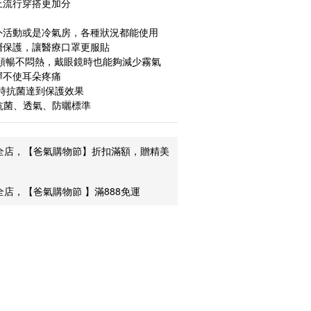
上流行穿搭更加分
外活動或是冷氣房，各種狀況都能使用
層保護，讓醫療口罩更服貼
吸順暢不悶熱，戴眼鏡時也能夠減少霧氣
彈不使耳朵疼痛
同時抗菌達到保護效果
抗菌、透氣、防曬標準
全店，【爸氣購物節】折扣滿額，贈精美
全店，【爸氣購物節 】滿888免運