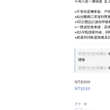
不再只是一層保護  走
※不管你是機車族、戶
※結合醫療口罩達到雙
※3D立體設計讓你呼
※一體成型無車縫，高
※抗UV抵擋紫外線，
※經過SGS歐盟無毒及
至
08/10 02:00
截止
禮物
至
08/10 02:00
截止
NT$300
NT$250
尺寸
: M