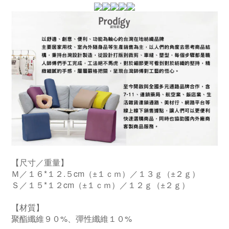
【尺寸／重量】
Ｍ／１６*１２.５cm（±１ｃｍ）／１３ｇ（±２ｇ）
Ｓ／１５*１２cm（±１ｃｍ）／１２ｇ（±２ｇ）
【材質】
聚酯纖維９０%、彈性纖維１０%