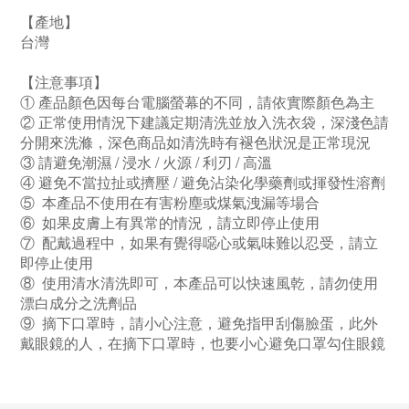
【產地】
台灣
【注意事項】
① 產品顏色因每台電腦螢幕的不同，請依實際顏色為主
② 正常使用情況下建議定期清洗並放入洗衣袋，深淺色請
分開來洗滌，深色商品如清洗時有褪色狀況是正常現況
③ 請避免潮濕 / 浸水 / 火源 / 利刃 / 高溫
④ 避免不當拉扯或擠壓 / 避免沾染化學藥劑或揮發性溶劑
⑤ 本產品不使用在有害粉塵或煤氣洩漏等場合
⑥ 如果皮膚上有異常的情況，請立即停止使用
⑦ 配戴過程中，如果有覺得噁心或氣味難以忍受，請立
即停止使用
⑧ 使用清水清洗即可，本產品可以快速風乾，請勿使用
漂白成分之洗劑品
⑨ 摘下口罩時，請小心注意，避免指甲刮傷臉蛋，此外
戴眼鏡的人，在摘下口罩時，也要小心避免口罩勾住眼鏡