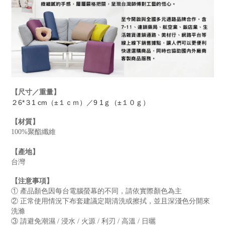
【尺寸／重量】
２6*３1 cm（±１ｃｍ）／9 1ｇ（±１０ｇ）
【材質】
100%聚酯纖維
【產地】
台灣
【注意事項】
① 產品顏色因每台電腦螢幕的不同，請依實際顏色為主
② 正常使用情況下布套建議定期清洗或擦拭，並且深淺色分開來
洗滌
③ 請避免潮濕 / 浸水 / 火源 / 利刃 / 高溫 / 日曬