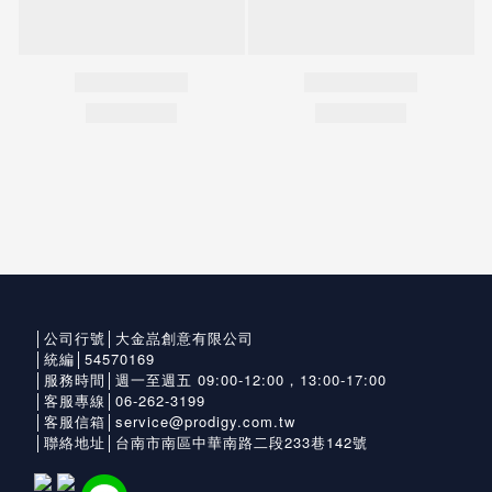
│公司行號│大金嵓創意有限公司
│統編│54570169
│服務時間│週一至週五 09:00-12:00，13:00-17:00
│客服專線│06-262-3199
│客服信箱│service@prodigy.com.tw
│聯絡地址│台南市南區中華南路二段233巷142號