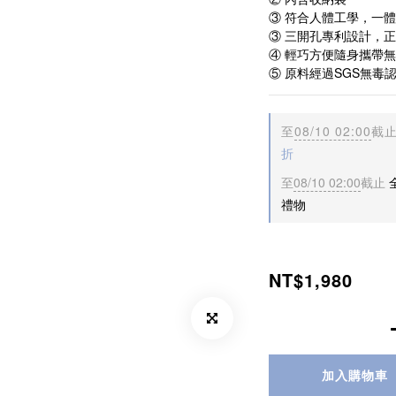
③ 符合人體工學，一
③ 三開孔專利設計，
④ 輕巧方便隨身攜帶
⑤ 原料經過SGS無毒
至
08/10 02:00
截
折
至
08/10 02:00
截止
禮物
NT$1,980
加入購物車