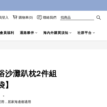
員登入
購物車(0)
聯絡我們
會員福利
通路夥伴
海內外購買須知
社群平台
立即購買
浴沙灘趴枕2件組
袋】
 ＂
運用，居家海邊都適用