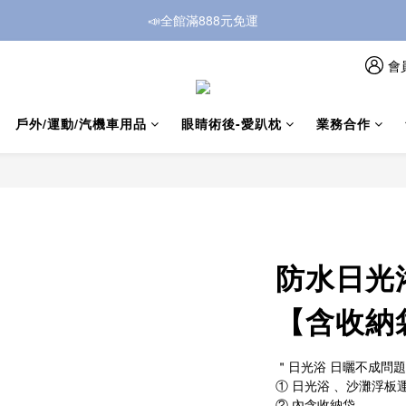
📣全館滿888元免運
會
戶外/運動/汽機車用品
眼睛術後-愛趴枕
業務合作
防水日光
【含收納
＂日光浴 日曬不成問題 
① 日光浴 、沙灘浮板
② 內含收納袋