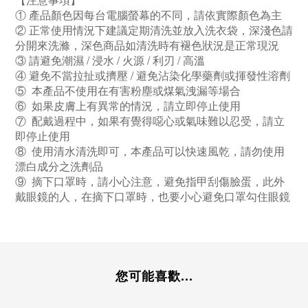
① 產品顏色因每台電腦螢幕的不同，請依實際顏色為主
② 正常使用情況下建議定期清洗並放入洗衣袋，深淺色請
分開來洗滌，深色商品如清洗時有褪色狀況是正常現況
③ 請避免潮濕 / 浸水 / 火源 / 利刃 / 高溫
④ 避免不當拉扯或擠壓 / 避免沾染化學藥劑或揮發性溶劑
⑤ 本產品不使用在有害粉塵或煤氣洩漏等場合
⑥ 如果皮膚上有異常的情況，請立即停止使用
⑦ 配戴過程中，如果有覺得噁心或氣味難以忍受，請立
即停止使用
⑧ 使用清水清洗即可，本產品可以快速風乾，請勿使用
漂白成分之洗劑品
⑨ 摘下口罩時，請小心注意，避免指甲刮傷臉蛋，此外
戴眼鏡的人，在摘下口罩時，也要小心避免口罩勾住眼鏡
您可能喜歡...