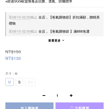
※經過SGS歐盟無毒及抗菌、透氣、防曬標準
至
08/10 02:00
截止
全店，【爸氣購物節】折扣滿額，贈精美
禮物
至
08/10 02:00
截止
全店，【爸氣購物節 】滿888免運
查看更多
NT$150
NT$130
尺寸
: M
M
S
Kid
加入購物車
立即購買