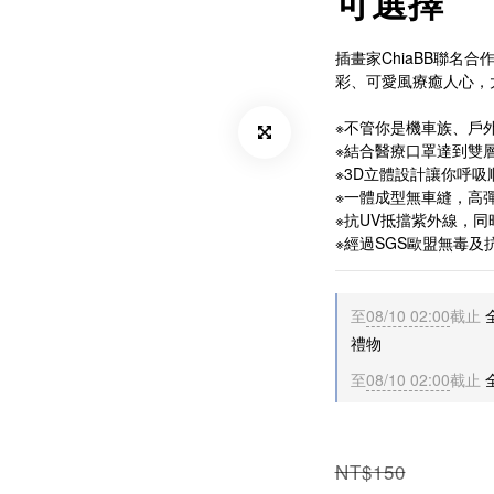
可選擇
插畫家ChiaBB聯名
彩、可愛風療癒人心，
※不管你是機車族、戶
※結合醫療口罩達到雙
※3D立體設計讓你呼
※一體成型無車縫，高
※抗UV抵擋紫外線，
※經過SGS歐盟無毒及
至
08/10 02:00
截止
禮物
至
08/10 02:00
截止
NT$150