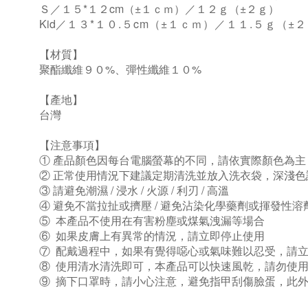
Ｓ／１５*１２cm（±１ｃｍ）／１２ｇ（±２ｇ）
Kid
／
１３*１０.５cm（±１ｃｍ）／１１.５ｇ（±
【材質】
聚酯纖維９０%、彈性纖維１０%
【產地】
台灣
【注意事項】
① 產品顏色因每台電腦螢幕的不同，請依實際顏色為主
② 正常使用情況下建議定期清洗並放入洗衣袋，深淺
③ 請避免潮濕 / 浸水 / 火源 / 利刃 / 高溫
④ 避免不當拉扯或擠壓 / 避免沾染化學藥劑或揮發性溶
⑤ 本產品不使用在有害粉塵或煤氣洩漏等場合
⑥ 如果皮膚上有異常的情況，請立即停止使用
⑦ 配戴過程中，如果有覺得噁心或氣味難以忍受，請
⑧ 使用清水清洗即可，本產品可以快速風乾，請勿使
⑨ 摘下口罩時，請小心注意，避免指甲刮傷臉蛋，此