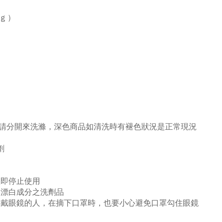
２ｇ）
色請分開來洗滌，深色商品如清洗時有褪色狀況是正常現況
劑
立即停止使用
用漂白成分之洗劑品
外戴眼鏡的人，在摘下口罩時，也要小心避免口罩勾住眼鏡