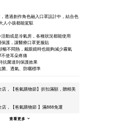
合作，透過創作角色融入口罩設計中，結合色
大人小孩都能駕馭
外活動或是冷氣房，各種狀況都能使用
層保護，讓醫療口罩更服貼
吸順暢不悶熱，戴眼鏡時也能夠減少霧氣
彈不使耳朵疼痛
同時抗菌達到保護效果
抗菌、透氣、防曬標準
全店，【爸氣購物節】折扣滿額，贈精美
全店，【爸氣購物節 】滿888免運
查看更多