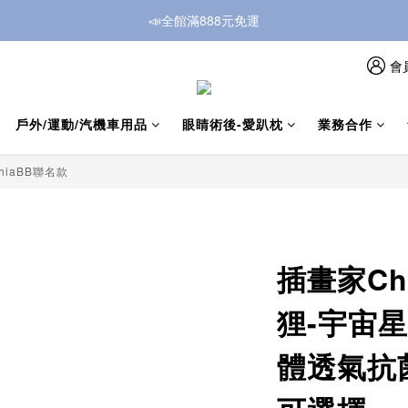
📣全館滿888元免運
會
戶外/運動/汽機車用品
眼睛術後-愛趴枕
業務合作
hiaBB聯名款
插畫家Ch
狸-宇宙星
體透氣抗菌