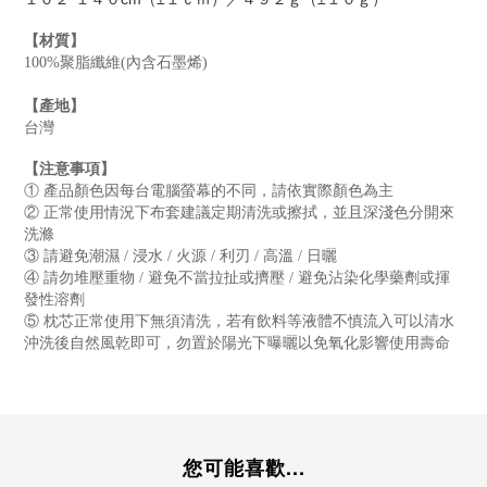
【材質】
100%聚脂纖維(內含石墨烯)
【產地】
台灣
【注意事項】
① 產品顏色因每台電腦螢幕的不同，請依實際顏色為主
② 正常使用情況下布套建議定期清洗或擦拭，並且深淺色分開來
洗滌
③ 請避免潮濕 / 浸水 / 火源 / 利刃 / 高溫 / 日曬
④ 請勿堆壓重物 / 避免不當拉扯或擠壓 / 避免沾染化學藥劑或揮
發性溶劑
⑤ 枕芯正常使用下無須清洗，若有飲料等液體不慎流入可以清水
沖洗後自然風乾即可，勿置於陽光下曝曬以免氧化影響使用壽命
您可能喜歡...