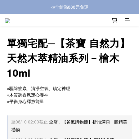
📣全館滿888元免運
單獨宅配─【茶寶 自然力】
天然木萃精油系列－檜木
10ml
※驅除蚊蟲、清淨空氣、鎮定神經
※木質調香氛定心養神
※平衡身心釋放能量
至
08/10 02:00
截止
全店，【爸氣購物節】折扣滿額，贈精美
禮物