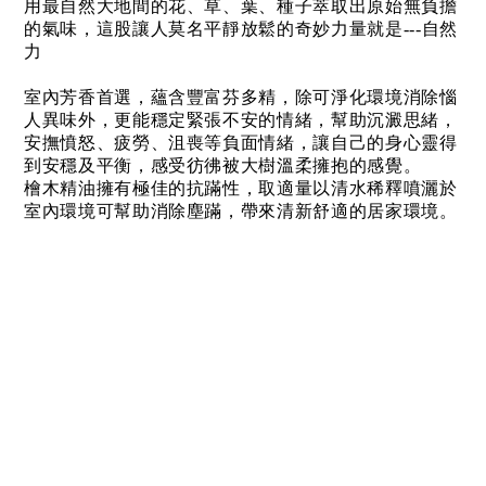
用最自然大地間的花、草、葉、種子萃取出原始無負擔
的氣味，這股讓人莫名平靜放鬆的奇妙力量就是---自然
力
室內芳香首選，蘊含豐富芬多精，除可淨化環境消除惱
人異味外，更能穩定緊張不安的情緒，幫助沉澱思緒，
安撫憤怒、疲勞、沮喪等負面情緒，讓自己的身心靈得
到安穩及平衡，感受彷彿被大樹溫柔擁抱的感覺。
檜木精油擁有極佳的抗蹣性，取適量以清水稀釋噴灑於
室內環境可幫助消除塵蹣，帶來清新舒適的居家環境。