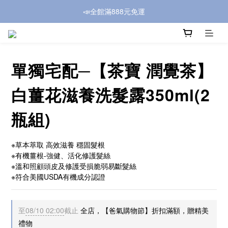
📣全館滿888元免運
單獨宅配─【茶寶 潤覺茶】
白薑花滋養洗髮露350ml(2
瓶組)
※草本萃取 高效滋養 穩固髮根
※有機薑根-強健、活化修護髮絲
※溫和照顧頭皮及修護受損脆弱易斷髮絲
※符合美國USDA有機成分認證
至
08/10 02:00
截止
全店，【爸氣購物節】折扣滿額，贈精美
禮物