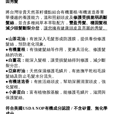
固秀髮
將台灣珍貴天然茶籽優點結合有機薑根/有機迷迭香菁
華優越的養護能力，溫和照顧頭皮及
修護受損脆弱易斷
髮絲
，並含多種純草本萃取配方，
豐盈秀髮、穩固髮根
減少頭髮斷裂分岔
，
讓您擁有健康頭皮及亮麗的秀髮。
●
山茶花油：
有效深入毛髮形成防護膜，提供養份修護
髮絲，預防老化現象。
●
有機薑根：
有強健髮絲等作用，更兼具活化、修護髮
絲的功效。
●
白薑花：
能深入髮根，讓受損髮絲得到修護，減少斷
裂分岔。
●
亞麻籽油：
天然保濕修護毛鱗片，有效撫平乾枯毛躁
髮絲及防止毛髮水分流失。
●
有機迷迭香：
有效活絡頭皮，幫助深層清潔頭皮，強
化髮根。
●
小麥蛋白：
富有植物胺基酸，能修護毛鱗片，滋潤與
保護髮絲。
符合美國USDA NOP有機成分認證 / 不含矽靈、無化學
成分