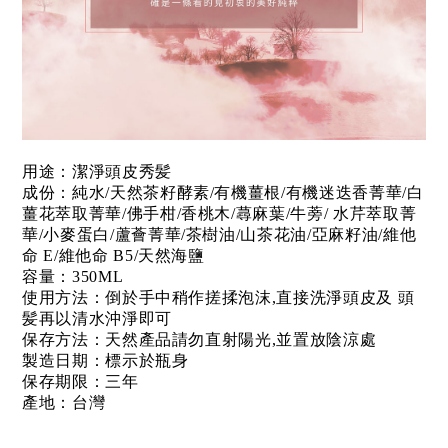
用途：潔淨頭皮秀髪
成份：純水/天然茶籽酵素/有機薑根/有機迷迭香菁華/白
薑花萃取菁華/佛手柑/香桃木/蕁麻葉/牛蒡/ 水芹萃取菁
華/小麥蛋白/蘆薈菁華/茶樹油/山茶花油/亞麻籽油/維他
命 E/維他命 B5/天然海鹽
容量：350ML
使用方法：倒於手中稍作搓揉泡沫,直接洗淨頭皮及 頭
髪再以清水沖淨即可
保存方法：天然產品請勿直射陽光,並置放陰涼處
製造日期：標示於瓶身
保存期限：三年
產地：台灣