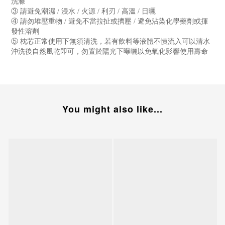
洗滌
③ 請避免潮濕 / 浸水 / 火源 / 利刃 / 高溫 / 日曬
④ 請勿堆壓重物 / 避免不當拉扯或擠壓 / 避免沾染化學藥劑或揮
發性溶劑
⑤ 枕芯正常使用下無須清洗，若有飲料等液體不慎流入可以清水
沖洗後自然風乾即可，勿置於陽光下曝曬以免氧化影響使用壽命
You might also like...