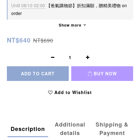
Until
08/10 02:00
【爸氣購物節】折扣滿額，贈精美禮物 on
order
Show more
NT$640
NT$690
ADD TO CART
BUY NOW
Add to Wishlist
Additional
Shipping &
Description
details
Payment