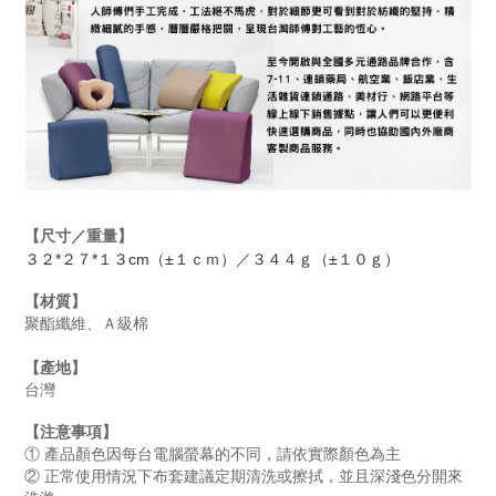
【尺寸／重量】
３２*２７*１３cm（±１ｃｍ）／３４４ｇ（±１０ｇ）
【材質】
聚酯纖維、Ａ級棉
【產地】
台灣
【注意事項】
① 產品顏色因每台電腦螢幕的不同，請依實際顏色為主
② 正常使用情況下布套建議定期清洗或擦拭，並且深淺色分開來