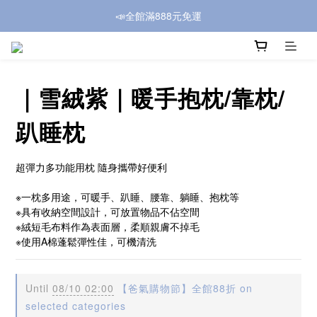
📣全館滿888元免運
｜雪絨紫｜暖手抱枕/靠枕/
趴睡枕
超彈力多功能用枕 隨身攜帶好便利
※一枕多用途，可暖手、趴睡、腰靠、躺睡、抱枕等
※具有收納空間設計，可放置物品不佔空間
※絨短毛布料作為表面層，柔順親膚不掉毛
※使用A棉蓬鬆彈性佳，可機清洗
Until
08/10 02:00
【爸氣購物節】全館88折 on
selected categories