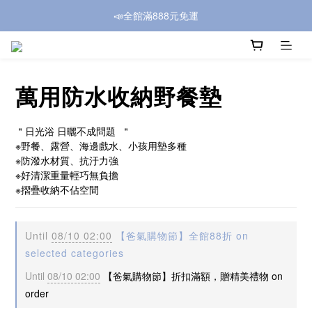
📣全館滿888元免運
萬用防水收納野餐墊
＂日光浴 日曬不成問題  ＂
※野餐、露營、海邊戲水、小孩用墊多種
※防潑水材質、抗汙力強
※好清潔重量輕巧無負擔
※摺疊收納不佔空間
Until
08/10 02:00
【爸氣購物節】全館88折 on
selected categories
Until
08/10 02:00
【爸氣購物節】折扣滿額，贈精美禮物 on
order