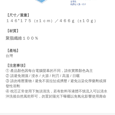
【尺寸／重量】
１４６
*１７５（±１ｃｍ）／４６６ｇ（±１０ｇ）
【材質】
聚脂纖維１００％
【產地】
台灣
【注意事項】
① 產品顏色因每台電腦螢幕的不同，請依實際顏色為主
②
請避免潮濕 / 浸水 / 火源 / 利刃 / 高溫 / 日曬
③
請勿堆壓重物 / 避免不當拉扯或擠壓 / 避免沾染化學藥劑或揮
發性溶劑
④
枕芯正常使用下無須清洗，若有飲料等液體不慎流入可以清水
沖洗後自然風乾即可，勿置於陽光下曝曬以免氧化影響使用壽命