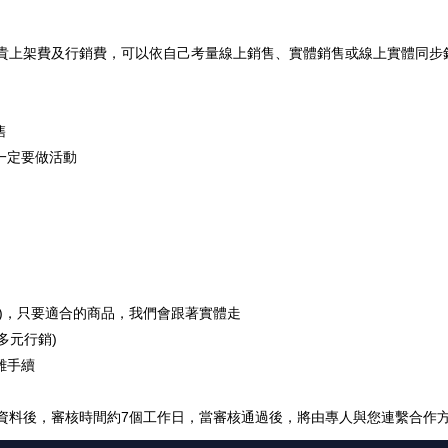
貴上架費及行銷費，可以依自己考量線上銷售、實體銷售或線上實體同步
售
一定要做活動
)
，只要適合的商品，我們會跟著實體走
多元行銷
)
雜手續
資料後，審核時間約
7
個工作日，當審核通過後，將由專人與您連繫合作