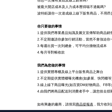
你想一次擁有實體及線上銷售嗎
?
被龐大開店成本及人力成本壓得喘不過氣嗎
?
波特鉅讓你一次達成線上線下販售商品，不用昂
你只要做的事情
1.
提供我們專業產品知識及圖文宣傳幫助商品銷
2.
不定期邀請你參加行銷活動，當然不會強迫你
3.
每週出貨一次到總倉，可平均分擔物流成本
4.
每月等對帳收款
我們為您做的事情
1.
提供實體專櫃及線上平台販售商品之舞台
2.
不定期提供實體櫃曝光機會
(
如參展、快閃櫃等
3.
線上線下商品曝光
(
如百貨
DM
好物商品、
FB
等
4.
由我們將商品配送到消費者手中，讓您捨去煩
如有興趣的廠商，請填寫
商品提報表
，我方收到