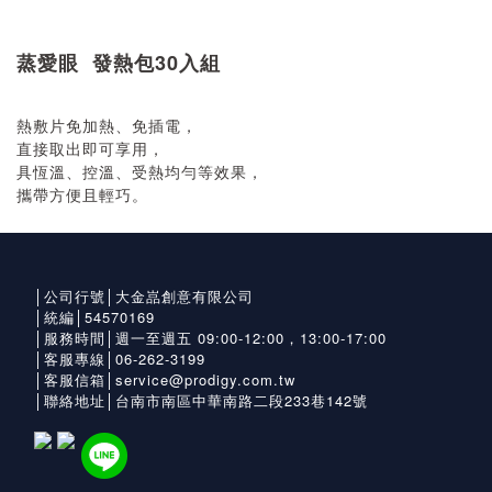
蒸
愛眼 發熱包30入組
熱敷片免加熱、免插電，
直接取出即可享用，
具恆溫、控溫、受熱均勻等效果，
攜帶方便且輕巧。
│公司行號│大金嵓創意有限公司
│統編│54570169
│服務時間│週一至週五 09:00-12:00，13:00-17:00
│客服專線│06-262-3199
│客服信箱│service@prodigy.com.tw
│聯絡地址│台南市南區中華南路二段233巷142號