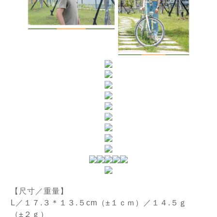
【尺寸／重量】
L
／
１７.３＊１３.５
cm（±１ｃｍ）／１４.５ｇ
（±２ｇ）