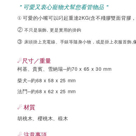
＂
可愛又衷心寵物犬幫您看管物品＂
可愛的小嘴可以叼起重達2KG
(含不殘膠雙面背膠
①
②
不只是裝飾, 更是實用的掛鉤
床頭掛上充電線、手錶等隨身小物，
或是掛上衣服首飾,
③
尺寸／重量
☄
柯基、貴賓、雪納瑞─約70 x 65 x 30 mm
柴犬─
約68 x 58 x 25 mm
法鬥─
約68 x 62 x 25 mm
☄
材質
胡桃木、櫻桃木、椴木
注意事項
☄