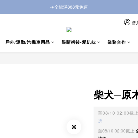
📣全館滿888元免運
會
戶外/運動/汽機車用品
眼睛術後-愛趴枕
業務合作
柴犬─原
至
08/10 02:00
截
折
至
08/10 02:00
截止