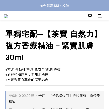
📣全館滿888元免運
單獨宅配─【茶寶 自然力】
複方香療精油－緊實肌膚
30ml
※前調-葡萄柚/中調-薰衣草/後調-檸檬
※新鮮植物原萃，無加水稀釋
※水果與薰衣草香的完美結合
至
08/10 02:00
截止
全店，【爸氣購物節】折扣滿額，贈精美
禮物