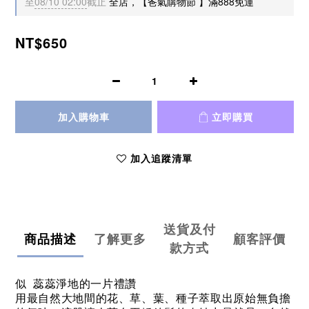
至
08/10 02:00
截止
全店，【爸氣購物節 】滿888免運
NT$650
加入購物車
立即購買
加入追蹤清單
送貨及付
商品描述
了解更多
顧客評價
款方式
似 蕊蕊淨地的一片禮讚
用最自然大地間的花、草、葉、種子萃取出原始無負擔