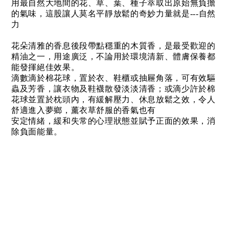
用最自然大地間的花、草、葉、種子萃取出原始無負擔
的氣味，這股讓人莫名平靜放鬆的奇妙力量就是---自然
力
花朵清雅的香息後段帶點穩重的木質香，是最受歡迎的
精油之一，用途廣泛，不論用於環境清新、體膚保養都
能發揮絕佳效果。
滴數滴於棉花球，置於衣、鞋櫃或抽屜角落，可有效驅
蟲及芳香，讓衣物及鞋襪散發淡淡清香；或滴少許於棉
花球並置於枕頭內，有緩解壓力、休息放鬆之效，令人
舒適進入夢鄉，薰衣草舒服的香氣也有
安定情緒，緩和失常的心理狀態並賦予正面的效果，消
除負面能量。