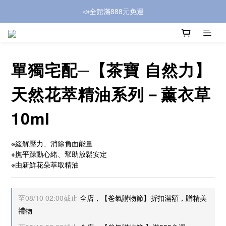
📣全館滿888元免運
單獨宅配─【茶寶 自然力】
天然花萃精油系列－薰衣草
10ml
※緩解壓力、消除負面能量
※撫平躁動心緒、幫助放鬆安定
※由新鮮花朵萃取精油
至
08/10 02:00
截止
全店，【爸氣購物節】折扣滿額，贈精美
禮物