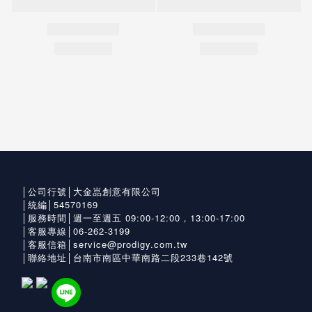
│公司行號│大金嵓創意有限公司
│統編│54570169
│服務時間│週一至週五 09:00-12:00，13:00-17:00
│客服專線│06-262-3199
│客服信箱│service@prodigy.com.tw
│聯絡地址│台南市南區中華南路二段233巷142號