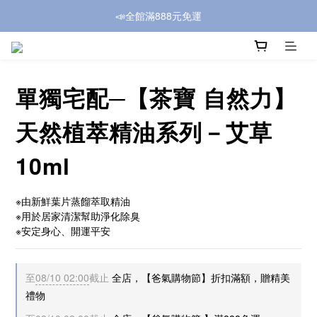
📣全館滿888元免運
單獨宅配─【茶寶 自然力】
天然植萃精油系列－艾草
10ml
※由新鮮葉片蒸餾萃取精油
※用於居家清潔幫助淨化除臭
※安定身心、開運平安
至
08/10 02:00
截止
全店，【爸氣購物節】折扣滿額，贈精美
禮物