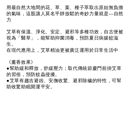
用最自然大地間的花、草、葉、種子萃取出原始無負擔
的氣味，這股讓人莫名平靜放鬆的奇妙力量就是---自然
力
艾草有保溫、淨化、安定、避邪等多種功效，自古便被
視為「醫草」，能幫助抑菌消毒，預防夏日病媒蚊滋
生。
在現代應用上，艾草精油更被廣泛運用於日常生活中
《薰香效果》
●幫助緩和釋放，舒緩壓力；取代傳統節慶門前掛艾草
的習俗，預防蚊蟲侵擾。
●艾草有趨吉避凶、安撫收驚、避邪除穢的特性，可幫
助收驚助眠開運平安。