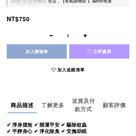
至
08/10 02:00
截止
全店，【爸氣購物節 】滿888免運
NT$750
加入購物車
立即購買
加入追蹤清單
送貨及付
商品描述
了解更多
顧客評價
款方式
✔ 淨身擋煞 ✔ 開運平安 ✔ 驅除蚊蟲
✔ 平靜身心 ✔ 淨化除臭 ✔ 安撫助眠